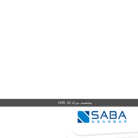
پنجشنبه, مرداد 15, 1405