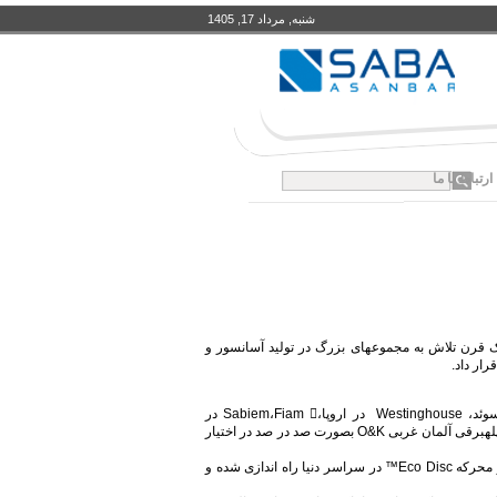
شنبه, مرداد 17, 1405
ارتباط با ما
یک قرن تلاش به مجموعه‏ای بزرگ در تولید آسانسور و
- كارخانجات بزرگ آسانسور و پله‏برقی‏ در دنیا از قبیل Asea _ Graham در سوئد، Westinghouse در اروپا،Sabiem،Fiam  در
ایتالیا،EPL PTYدر استرالیا، Montgomery در آمریكا و بزرگترین كارخانه تولید پله‏برقی‏ آلمان غربی O&K بصورت صد در صد در اختیار
- در حال حاضر بیش از 210،000 دستگاه آسانسور شرکت KONE با سیستم نیرو محركه Eco Disc™ در سراسر دنیا راه اندازی شده و