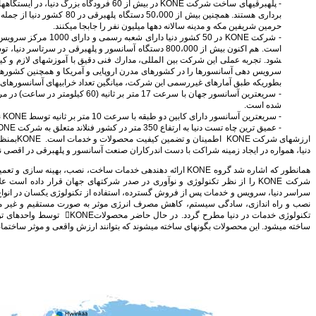
- پله‏برقی‏های ساخت شرکت KONE در بیش از 60 فرودگا
حرمین شریفین مكه و مدینه سالانه ده­ها میلیون نفر را جابجا می‏‏كنند.
- شركت KONE در 50 كشور د
شود. تجربه عملی این شركت بین المللی، مدارك فنی دقیق با آموزش‏ها‏‏ی لازم و
سرویس دهی آسانسورها را در كشورهای مدرن اروپایی و آمریكا و همچنین كشورهای
بطوریكه طبق آمارهای غیررسمی این شركت، میانگین تعداد خرابی‏ها‏‏ی آسانسورهای KONE، دو خرابی به ازای هر دستگاه در سال می‏‏باشد
- سریعترین آسانسور جهان با سرعت 17 متر 
شده است.
- سریعترین آسانسور دارای كابین دو طبقه با سرعت 10 متر بر ثانیه توسط KONE نصب و راه اندازی شده است.
- عمیق ترین چاه تست دنیا به ارتفاع 350 متر در كشور فنلاند متعلق به شرکت KONE می­باشد.
ارزش‏ها‏‏ی
دنیا، همواره در ایجاد زمینه شراكت با دست اندركاران صنعت آسانسور و پله‏برقی‏ در اقصی 
همانطور كه اشاره شد گروه KONE ارائه دهنده­ی خدمات ساخت، نصب، بهینه 
شركت KONE را از نظر تكنولوژی و نوآوری در صدر شركت‏ها‏‏ی جهان قرار داده ا
سراسر دنیا، سرویس و خدمات پس از فروش گسترده، استفاده از تكنولوژی یكسان در انواع
نصب و راه اندازی، سادگی سیستم، كاهش مصرف انرژی موثر به صورت مستقیم و غیر مس
تکنولوژی خدمات در دنیا مطرح گردد
ساخته می‏‏شود. این محصولات بگونه­ای ساخته می‏‏شوند كه بتوانند ارزش واقعی و موثر ساختمان‏ها