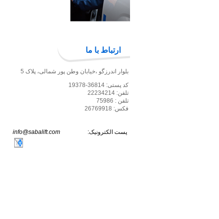
ارتباط با ما
بلوار اندرزگو ،خیابان وطن پور شمالی، پلاک 5
کد پستی: 36814-19378
تلفن: 22234214
تلفن : 75986
فکس: 26769918
پست الکترونیک:
info@sabalift.com