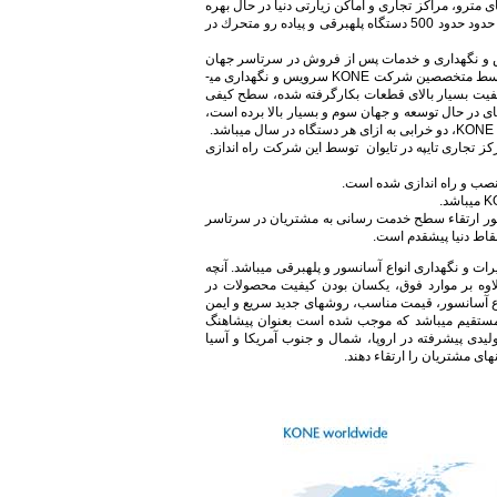
ه بزرگ دنیا، در ایستگاه‏ها‏‏ی مترو، مراكز تجاری و اماكن زیارتی دنیا در حال بهره
برداری هستند. همچنین بیش از 50،000 دستگاه پله‏برقی‏ در 80 كشور دنیا از جمله حدود حدود 500 دستگاه پله‏برقی‏ و پیاده رو متحرك در
نیا دارای شعبه رسمی و دارای 1000 مركز سرویس و نگهداری و خدمات پس از فروش در سرتاسر جهان
است. هم اكنون بیش از 800،000 دستگاه آسانسور و پله‏برقی‏ در سرتاسر دنیا، توسط متخصصین شركت KONE سرویس و نگهداری می­
 كیفیت بسیار بالای قطعات بكارگرفته شده، سطح كیفی
 در حال توسعه و جهان سوم و بسیار بالا برده است،
.
بر ثانیه (60 كیلومتر در ساعت) در مركز تجاری تایپه در تایوان توسط این شركت راه اندازی
 شرکت KONE اطمینان و تضمین کیفیت محصولات و خدمات است. KONEبمنظور ارتقاء سطح خدمت رسانی به مشتریان در سرتاسر
نقاط دنیا پیشقدم است.
سازی و تعمیرات و نگهداری انواع آسانسور و پله‏برقی‏ می‏‏باشد. آنچه
ست علاوه بر موارد فوق، یكسان بودن كیفیت محصولات در
 آسانسور، قیمت مناسب، روش­های جدید سریع و ایمن
تقیم می‏‏باشد که موجب شده است بعنوان پیشاهنگ
. در حال حاضر محصولاتKONE توسط واحدهای تولیدی پیشرفته در اروپا، شمال و جنوب آمریكا و آسیا
‏‏ی مشتریان را ارتقاء دهند.